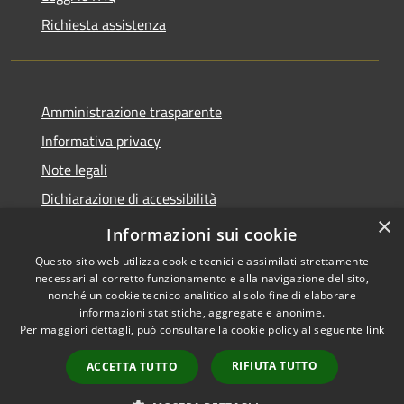
Richiesta assistenza
Amministrazione trasparente
Informativa privacy
Note legali
Dichiarazione di accessibilità
×
Privacy e protezione dei dati
Informazioni sui cookie
Questo sito web utilizza cookie tecnici e assimilati strettamente
necessari al corretto funzionamento e alla navigazione del sito,
nonché un cookie tecnico analitico al solo fine di elaborare
informazioni statistiche, aggregate e anonime.
RSS
Copyright © 2026 • Comune di
Per maggiori dettagli, può consultare la cookie policy al seguente
link
Accessibilità
Carini • Powered by
Privacy
Municipium
Accesso
•
RIFIUTA TUTTO
ACCETTA TUTTO
Cookie
redazione