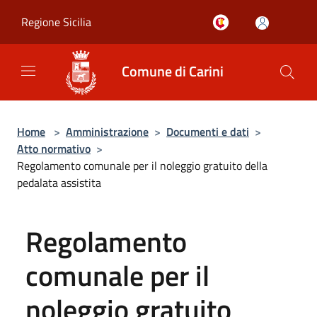
Salta al contenuto principale
Regione Sicilia
Comune di Carini
Home
>
Amministrazione
>
Documenti e dati
>
Atto normativo
>
Regolamento comunale per il noleggio gratuito della
pedalata assistita
Regolamento
comunale per il
noleggio gratuito